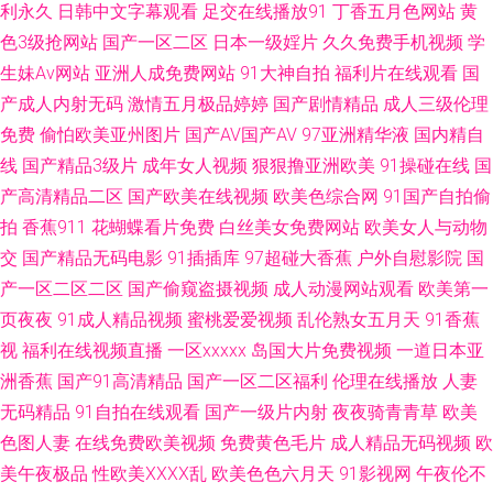
利永久
日韩中文字幕观看
足交在线播放91
丁香五月色网站
黄
久久大伊人国产av 岛国网站在线播放 www色色网站 国精第二页在线观看 欧
色3级抢网站
国产一区二区
日本一级婬片
久久免费手机视频
学
生妹Av网站
亚洲人成免费网站
91大神自拍
福利片在线观看
国
美黄色网 欧美极品另类 豆花吃瓜成人 另类无码变态 欧美日韩午夜剧场 日韩
产成人内射无码
激情五月极品婷婷
国产剧情精品
成人三级伦理
福利国产欧美 欧美日韩精品专区 91色精品 韩日我av 人妻熟妇无码精品专区
免费
偷怕欧美亚州图片
国产AV国产AV
97亚洲精华液
国内精自
线
国产精品3级片
成年女人视频
狠狠撸亚洲欧美
91操碰在线
国
久久第6页 日韩精品A∨三区 日韩成人无毒ava 少妇精品一区二区三区 日日干
产高清精品二区
国产欧美在线视频
欧美色综合网
91国产自拍偷
拍
香蕉911
花蝴蝶看片免费
白丝美女免费网站
欧美女人与动物
夜夜撸 五月花A片 三级黄色日叉视频 三级片黄色网址 欧洲久久 麻豆久久 久
交
国产精品无码电影
91插插库
97超碰大香蕉
户外自慰影院
国
产一区二区二区
国产偷窥盗摄视频
成人动漫网站观看
欧美第一
久性爱影院 黄色A片五月天 精品人妻午夜一区 www91视频大全 男人色情天
页夜夜
91成人精品视频
蜜桃爱爱视频
乱伦熟女五月天
91香蕉
视
福利在线视频直播
一区xxxxx
岛国大片免费视频
一道日本亚
堂 午夜伦伦剧场 91色狼老熟女 成全大全大全免费 欧美视频五区 亚洲精品一
洲香蕉
国产91高清精品
国产一区二区福利
伦理在线播放
人妻
区二区无码 国产久久精品 青青草一起艹 天堂色网站 先锋资源亚洲无码 五月
无码精品
91自拍在线观看
国产一级片内射
夜夜骑青青草
欧美
色图人妻
在线免费欧美视频
免费黄色毛片
成人精品无码视频
欧
亭激情伊人 亚洲久久成人片 亚洲国产三级片之网站 91tv官网 影音先锋鲁丝
美午夜极品
性欧美ⅩⅩⅩⅩ乱
欧美色色六月天
91影视网
午夜伦不