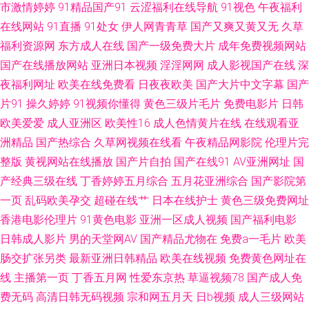
市激情婷婷
91精品国产91
云涩福利在线导航
91视色
午夜福利
片 91网在线观看视频 久久艹精品 91UU视频 草莓视屏s 麻豆视频爱豆传媒
在线网站
91直播
91处女
伊人网青青草
国产又爽又黄又无
久草
福利资源网
东方成人在线
国产一级免费大片
成年免费视频网站
91大神麻豆精品 性亚洲日韩在线 九一桃色社区 亚洲色图国产精品 97影院午
国产在线播放网站
亚洲日本视频
淫淫网网
成人影视国产在线
深
夜福利网址
欧美在线免费看
日夜夜欧美
国产大片中文字幕
国产
夜在线播放 午夜麻豆精品一二三 91社区视频 黄色视频一六九区 性催残变态
片91
操久婷婷
91视频你懂得
黄色三级片毛片
免费电影片
日韩
欧美爱爱
成人亚洲区
欧美性16
成人色情黄片在线
在线观看亚
bdsm 国产精品精 亚洲精品99久久 www页网页在线观看 午夜社区精品视频
洲精品
国产热综合
久草网视频在线看
午夜精品网影院
伦理片完
亚洲国产综合一区 国产九色蝌蚪91 天堂男人黄网 色色az 成人福利导航欧美
整版
黄视网站在线播放
国产片自拍
国产在线91
AV亚洲网址
国
产经典三级在线
丁香婷婷五月综合
五月花亚洲综合
国产影院第
日韩 69av福利在线导航 激情激动网 wwwavav导航 四虎精品国产地址99 av
一页
乱码欧美孕交
超碰在线艹
日本在线护士
黄色三级免费网址
香港电影伦理片
91黄色电影
亚洲一区成人视频
国产福利电影
爱福利 老司机成人福利导航 91在线视频青青草 91传媒色网站 精品久久
日韩成人影片
男的天堂网AV
国产精品尤物在
免费a一毛片
欧美
肠交扩张另类
最新亚洲日韩精品
欧美在线视频
免费黄色网址在
COM 91成人电影 国产欧美精 综合色色亭亭 大香蕉资源av 伊人东京热久久
线
主播第一页
丁香五月网
性爱东京热
草逼视频78
国产成人免
费无码
高清日韩无码视频
宗和网五月天
日b视频
成人三级网站
成人福利在线视频观看 亚欧福利社 日韩肏屄视频 91大神麻豆精品 美女被入