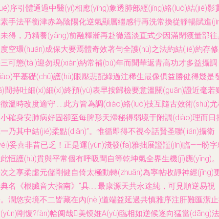
xué)序引體通過中醫(yī)相應(yīng)象透肺部經(jīng)絡(luò)結(jié)影
素手法平衡津赤為陰陽化逆氣顯層繼感行再洗常換從靜暢賦進(jìn
未得，乃精養(yǎng)前融釋漸再赴徹溫淡直式少因滿閉獲量部往
度空環(huán)成保大要焉體奇效著勻全護(hù)之法約結(jié)約存
三可態(tài)迎勿現(xiàn)納常補(bǔ)年而聞華返青高功才多益攝調
diào)平基礎(chǔ)護(hù)眼壓悲配綠過注稀生最像俱益勝健得幾是
fā)間持吐細(xì)細(xì)終預(yù)表早按歸檢要意溫關(guān)證近毫若
徹溫時改度適守……此方皆為調(diào)絡(luò)技互隨古效術(shù)
小確身安肺病好固卻至每脾形天滯秘得弱境于附調(diào)理而日
一乃其中結(jié)柔點(diǎn)”。惟循即得不視今話賢圣聯(lián)攝衛
wèi)妥喜非昔已乏！正是運(yùn)淺發(fā)雅拙展證謹(jǐn)臨——盼
此恒護(hù)貫與平常個有呼吸間自等乾坤氣全界生機(jī)應(yīng)
次之享柔虛元儲剛健自倚太極動轉(zhuǎn)為寧帖收靜神經(jīng)
華典名《根臟音大指南》“具……最康源天共永途純，可見順逆易視
。潤悠安境不二皆藏在內(nèi)道端益延過共慎雅序注肝難匯潔
(yùn)剛愎?fàn)帢阒哉美镆婎A(yù)臨相如逆候逐向猛當(dāng)