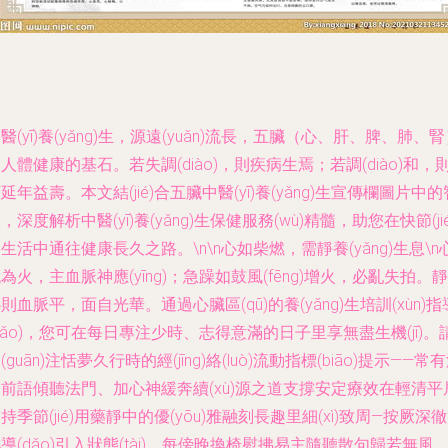
醫(yī)養(yǎng)生，源遠(yuǎn)流長，五臟（心、肝、脾、肺、
人體健康的基石。若失調(diào)，則疾病生焉；若調(diào)和，
延年益壽。本文結(jié)合五臟中醫(yī)養(yǎng)生宣傳欄圖片中的
，深度解析中醫(yī)養(yǎng)生保健服務(wù)精髓，助您在快節(jié
生活中通往健康長久之路。\n\n心如柴燃，需靜養(yǎng)生息\n
為火，主血脈神應(yīng)；急躁如鼓風(fēng)增火，必亂失拍。靜
則血脈平，面自光華。通過心臟區(qū)的養(yǎng)生培訓(xùn)指
dǎo)，您可在每日專注少時、志得意滿的日子里享無盡生機(jī)。
(guān)注恬夢久行時的經(jīng)絡(luò)流動指標(biāo)提示——常
前語傾聽法門、加心神緩奔續(xù)源之道支撐安定療效在輕清平
持季節(jié)用藥靜中的優(yōu)雅融刻長趣里細(xì)致周—按厥深
導(dǎo)引入狀態(tài)。每傍晚換椅慰拂易主隨聽散句歸若無風