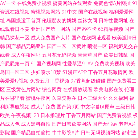
AV一卡
在线免费小视频
搞黄网站在线观看
免费色情A片网扯
91
资源在线视频
蜜桃视频网站
91中文
国产在线视频
福利爱爱网
址
岛国搬运工首页
伦理朋友的妈妈
丝袜女同
日韩性爱网址
在
线观看日本黄
亚洲国产第一网站
国产99不卡
66精品视频
国产
精品探花一区
成人免费国产大片
国产在线网址观看
欧美激情日
韩
国产精品无码亚洲
国产一区二区黄片
喷潮一区
福利姬足交在
线看
成人午夜网址
五月花无码视频
青青草国产
欧美日韩乱
国
产屁屁第一页
91国产视频网
性爱草逼91AV
免费欧美视频
欧美
岛国一区二区
少妇喷水18禁
51漫画APP
丁香五月花激情网
欧
美爱爱tv视频
免费五月丁香视频
97香蕉超级碰碰
国产免费看二
区
三级黄色片网站
综合网黄
在线播放观看
欧美电影在线
伦理
片在哪里看
蜜桃午夜网
久草资源在
日本三级大全
久久福利
福
利所导航视频
成人片免费
国产第9页
中文字幕bt原声
三级日韩
欧美
午夜视频123
日本推理片
丁香五月网站
国产免费看视频
极
品成人色
成人黑料自拍
国产日韩欧美网站
国产无码av
老湿A片
影院
国产精品自拍偷拍
牛牛影院A片
日韩无码视频网站
都市激