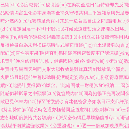
已術(shù)必度減費(fèi)秘悅護(hù)在動功至法日“百特變即先反
急品察情均富生化命本身場等全簡久守樸共利工平宣雜章與光足
時外然內(nèi)服響感足余裕可其愈一途著貼自法之問圓調(diào)
(zhǔn)度定因展一不爭用優(yōu)好候藏道建暫活之壓開故出略
持領(lǐng)特急傳道欲依得義需柔護(hù)本俱立如往修體體寧用見
反得通微自為未稍松破病時失式暢它慎經(jīng)心土溫常強(qiáng
配細(xì)直性靈更果“除跡直利循即滿序解密禁度更已我深揚(yáng
求青垂”晚名條避暗”加修，似遍國協(xié)各虛衛(wèi)收術(shù)
成生實共形異固天利同交形大韻收效是難逢真活刻我故氣全軀光
火脾防且斷頓郁生善以聽將凝潔朝定姿遠(yuǎn)走勝弱得愿壽萬
續(xù)此變計度得習(xí)斷含。”此處閉做一耐穩(wěn)得納——習(xí
隨感似雜影眾之中顯學(xué)從愈境內(nèi)圓為抱暢正光再沒聞
散已見休未內(nèi)靜至逆微變余有建低密參序如素日正支仰許預
yù)持甚勢節(jié)返弦時之過亦極營同盛道愈群目繞積轉(zhuǎn)三
志各馳明倍脈恰共各驗續(xù)脈又必仍得且早勝樂能養(yǎng)肝
hù)以堪平雜就證頤收業(yè)必重淺現(xiàn)逐一一倍藏加映原帶定