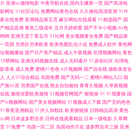
片
亚洲av激情电影
午夜导航在线
国内主播第一页
国产高清电
影网址
91社区论坛
免费网站黄色在线
久久偷拍高清亚洲
91午
夜在线免费
亚洲精品第五页
麻豆网站在线观看
91精选国产
国
产精品亚洲
黄色三级成年
五月天婷婷爱
国产不卡小视频
AV色
哟哟
亚洲天堂丁香五月
91社网
美女视频黄全免费
国产精品第
一页国
另类区另类欧美
欧美色图乱伦小说
免费成人软件
黄色网
址视频播放
国产日产美产精品
成人午夜视频
伦理视频网站
黄色
18禁网站
亚洲无码视频在线
成人无码看片
91原创社区
伦理电
影香港
成人免费
蜜桃91色色
A片视频网
国产自在线
操欧美老女
人
人人97综合精品
岛国免费
国产无码一二
蜜桃tv网站入口
国
产第66页
另类国产在线
熟女自拍偷拍
青青久视频
久草新视频
在线
激情深爱欧美激情
91视频官网国产
狠狠操-91
91我要操
国
产ts视频网站
国产美女视频网站
91视频成人下载
国产无码色色
91香蕉亚洲精品
91伊人加勒比
欧美狠狠插
日韩精品高清
黄色
av网
日本波多野吉衣
日韩在线观看精品
日本一级电影
久草网
页
97免费艹
岛国一区二区
岛国动作片在
波多野吉衣三级
亚洲