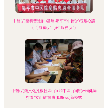
中醫(yī)藥科普進(jìn)基層 鄒平市中醫(yī)院暖心護
(hù)航養(yǎng)生服務(wù)
中醫(yī)藥文化扎根社區(qū) 和平區(qū)衛(wèi)健局
打造“零距離”健康服務(wù)新模式