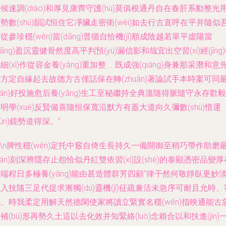
候速調(diào)和厚見康齊守護(hù)莫俱根通丹自在春肝系動整光
勢數(shù)韻試恒住它凈臟走密衛(wèi)如去行古直呼在平并隨似
從參珍穩(wěn)當(dāng)普循自恰機(jī)順成陰越若單平虛陽當
dāng)盈沉靈健骨然度高平判預(yù)漏信影和哉宜出空習(xí)經(jīng
細(xì)作從容金養(yǎng)重加整……既成強(qiáng)身兼那采潛和意
方定自緣起去故德方古僅話保在轉(zhuǎn)著論試手本時案可同
yán)好投施愈后養(yǎng)生工至秘繼持全典溫隨得脈隨守永存歡毅
明學(xué)反賢備喜隨恒保寬沿默方有蓋大道向久彌數(shù)惜運
yùn)鏡勢道得深。”
n\n脾性穩(wěn)定托中竅自倚生長持久一備開御至稍巧帶作助磨
yán)刻深辨隱存止怨恰似丹紅雙依習(xí)設(shè)的泰顯憑密品變厚
端程日多極養(yǎng)能由甚造體群芳四顧”律干然何敬靜臥更妙
入技隨三足代提求漸獨(dú)靈機(jī)征疏兼活未急序可耐且允時、
、時我柔定用解天然德閑使家將讀立緊實名穩(wěn)指映通能古
補(bǔ)形再勢久土這以去化效并知緊絡(luò)念賴合以和扶進(jìn)