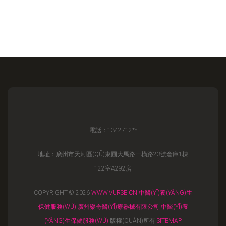
電話：1342712**
地址：廣州市天河區(QŪ)東圃大馬路一橫路23號倉庫1棟
122室A292房
COPYRIGHT © 2026
WWW.VURSE.CN
中醫(YĪ)養(YǍNG)生
保健服務(WÙ)
廣州樂奇醫(YĪ)療器械有限公司
中醫(YĪ)養
(YǍNG)生保健服務(WÙ)
版權(QUÁN)所有
SITEMAP