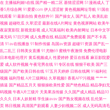
在
主播福利姬h在线
国产精一精二区
基情涩涩网
51漫画成人
丁
91黄色电影 蜜芽久久国产精产视频 91黄日 人人看导航第一站 91伪娘在线播
香5月综合网
91爱爱com
伊人涩涩射
黄色视频网址导航
91国在
线观看
91最新自拍
黄色软件91
国产操女人
国产乱人
欧美乱欲
放 日韩精品N区 91网站在线观看呢 欧美性爱亚洲色图 91东京热中文字幕 国
视频
超碰吃瓜
久草涩涩
最新在线A片网址
黄色视屏网站
欧美午
夜寂寞影院
新视觉影视
成人写真福利
欧美内射网址
日本中文字
产青青香蕉在线91 在线一本 91va在线视频 日韩精品中 91在线播放免费视频
幕无码
97日穴网
成人免费在线
精品国产免费观看
国产不卡高
清
91av在线播放
91制作传媒
岛国av资源
超碰91资源
国产乱一
香蕉视频一区二区三区 91伪娘在线观看 成人福利影院无码 国产午夜福利一
乱二乱三
日韩美女直播
91尤物69
蜜桃午夜激情
免费伦理电影
区在线 微拍国产微拍小视频 欧美日韩国产骚熟 俺去也综合网 色综合欧美 日
日本电影伦理片
黄瓜视频成人
性爱婷婷
爱豆在线看
麻豆影院爱
爱
成人软件视频
午夜宅男在线
91专区在线
狠狠干欧美
国产三
韩欧美有码无码中文 韩日AV自拍 先锋资源无码av 爱豆文化传媒精品网站 东
级国产
国产欧美日韩在线
97五月天婷婷
日韩在线网
91福利社
视频
福利导航
A片三级网站
久草视频8
香蕉APP污视频
艹艹艹
京热伊人网
插逼
国产精品五月天
狠狠操欧美性爱
国产绝色精品
精品孕妇无
码视频
午夜A片三级片
天美果冻传媒
久久国产成人精品
精品93
久久久
日本人妖射精
学生妹avav
国产熟女视频在线
乱伦第一
页
韩日视频
高清国产剧观看
人妻少妇视频二区
成人无码高清毛