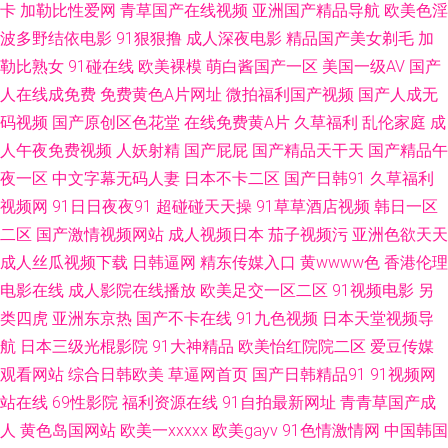
卡
加勒比性爱网
青草国产在线视频
亚洲国产精品导航
欧美色淫
91操碰免费视频t 91超碰免费资源站 伊人色导航 先锋AV强奸 91高清福利 91
波多野结依电影
91狠狠撸
成人深夜电影
精品国产美女剃毛
加
勒比熟女
91碰在线
欧美裸模
萌白酱国产一区
美国一级AV
国产
碰在线视频观看 91网站在线免费观看下载 www91片 吃瓜导航不卡 AV老司
人在线成免费
免费黄色A片网址
微拍福利国产视频
国产人成无
码视频
国产原创区色花堂
在线免费黄A片
久草福利
乱伦家庭
成
机 草逼网站 成人另类亚洲欧美 www99热热 97在线观看免费视屏 91伊人视
人午夜免费视频
人妖射精
国产屁屁
国产精品天干天
国产精品午
频 影音先锋人妻偷窥av 91农村站街熟女露脸 青青草视频人人干 91黄色变态
夜一区
中文字幕无码人妻
日本不卡二区
国产日韩91
久草福利
视频网
91日日夜夜91
超碰碰天天操
91草草酒店视频
韩日一区
视频 91视频影院 91在国线 91网站国产视频观看 91色呦呦骚视频 av无码福
二区
国产激情视频网站
成人视频日本
茄子视频污
亚洲色欲天天
成人丝瓜视频下载
日韩逼网
精东传媒入口
黄wwww色
香港伦理
利 不卡视频一下 白丝骚货艹白浆在线 www尤物 超碰在91日日日 91中文视
电影在线
成人影院在线播放
欧美足交一区二区
91视频电影
另
类四虎
亚洲东京热
国产不卡在线
91九色视频
日本天堂视频导
频资源在线观看 豆花九十一网站成人 先锋影音自拍 91福利社红杏 91狼友综
航
日本三级光棍影院
91大神精品
欧美怡红院院二区
爱豆传媒
合在线 91老司机视频 91巨炮网 91看片看 91探花网站 91网站免费123 AV无
观看网站
综合日韩欧美
草逼网首页
国产日韩精品91
91视频网
站在线
69性影院
福利资源在线
91自拍最新网址
青青草国产成
吗在线 99视频总站 91资源网在线视频 AV天堂色情亚洲成人 超碰蜜芽91国
人
黄色岛国网站
欧美一xxxxx
欧美gayv
91色情激情网
中国韩国