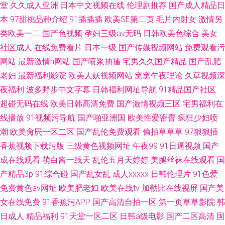
堂
久久成人亚洲
日本中文视频在线
伦理剧推荐
国产成人精品日
本
97甜桃品种介绍
91插插插
欧美SE第二页
毛片内射女
激情另
类欧美一二
国产色视频
孕妇三级av无码
日韩欧美色综合
美女
社区成人
在线免费看片
日本一级
国产传媒视频网站
免费观看污
网站
最新激情h网站
国产喷浆抽搐
宅男久久国产精品
国产乱肥
老妇
最新福利影院
欧美人妖视频网站
窝窝午夜理论
久草视频深
夜福利
波多野步中文字幕
日韩福利网址导航
91精品国产社区
超碰无码在线
欧美日韩高清免费
国产激情视频三区
宅男福利在
线播放
91视频污导航
国产啪亚洲国
欧美性爱密臀
疯狂少妇喷
潮
欧美肏屄一区二区
国产乱伦免费观看
偷拍草草草
97狠狠插
香蕉视频下载污版
三级黄色视频网址
午夜99
91日逼视频
国产
成在线观看
萌白酱一线天
乱伦五月天婷婷
美腿丝袜在线观看
国
产精品3p
91综合碰
国产乱女乱
成人xxxxx
日韩伦理片
91色爱
免费黄色av网址
欧美肥老妇
欧美在线tv
加勒比在线视屏
国产美
女在线免费
91香蕉污APP
国产高清自拍一区
第一页草草影院
韩
日成人
精品福利
91天堂一区二区
日韩a级电影
国产二区高清
国