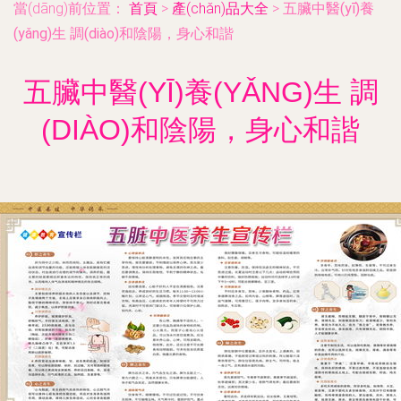
當(dāng)前位置：
首頁
>
產(chǎn)品大全
>
五臟中醫(yī)養
(yǎng)生 調(diào)和陰陽，身心和諧
五臟中醫(YĪ)養(YǍNG)生 調
(DIÀO)和陰陽，身心和諧