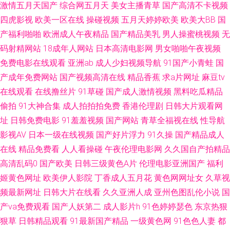
激情五月天国产
综合网五月天
美女主播青草
国产高清不卡视频
站日韩 欧美精品久久www 国产ts在线观看 91麻豆之闺蜜双飞 欧美h网 91四
四虎影视
欧美一区在线
操碰视频
五月天婷婷欧美
欧美大BB
国
产福利啪啪
欧洲成人午夜精品
国产精品美乳
男人操蜜桃视频
无
海无码日韩欧美 国产合集1024 91国产丝袜射精 草草福利社 精品一区二区三
码射精网站
18成年人网站
日本高清电影网
男女啪啪午夜视频
免费电影在线观看
亚洲ab
成人少妇视频导航
91国产小青蛙
国
区香蕉 男女av天堂 性交美女 91午夜福利图片 91福利视频网站 豆花网在线观
产成年免费网站
国产视频高清在线
精品香蕉
求a片网址
麻豆tv
在线观看
在线撸丝片
91草碰
国产成人激情视频
黑料吃瓜精品
看完整 男人好色天堂 91尤物视频 久久精品人妻 91九色蝌蚪视频网站 夜色邦
偷拍
91大神合集
成人拍拍拍免费
香港伦理剧
日韩大片观看网
福利社 东京热天堂91 欧美日韩综合 伊人久久伊人 97人妻中文字幕总站 国产
址
日韩免费电影
91羞羞视频
国产网站
青草全福视在线
性导航
影视AV
日本一级在线视频
国产好片浮力
91久操
国产精品成人
一区色呦呦呦 一区二区成人日本欧美 国产91AV在线播放 91涩涩网 国产在线
在线
精品免费看
人人看操碰
午夜伦理电影网
久久国自产拍精品
高清乱码0
国产欧美
日韩三级黄色A片
伦理电影亚洲国产
福利
91丝袜 日韩精品色色 91变态网站 成人导航福利在线视频 91白丝尤物 久久
姬黄色网址
欧美伊人影院
丁香成人五月花
黄色网网址女
久草视
频最新网址
日韩大片在线看
久久亚洲人成
亚州色图乱伦小说
国
欧美毛 亚洲日韩国产精品 91资源人人草 极品久久 午夜福利 91小視頻 激情
产va免费观看
国产人妖第二
成人影片h
91色婷婷瑟色
东京热狠
啪啪综合 五月天操穴 91视屏免费网址 五月天性爱麻豆传媒 肏屄视屏 欧美骚
狠草
日韩精品观看
91最新国产精品
一级黄色网
91色色人妻
都