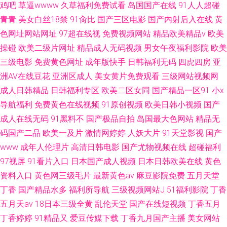
鸡吧
草逼wwww
久草福利免费试看
岛国国产在线
91人人超碰
青青
美女白丝18禁
91肏比
国产三区电影
国产内射后入在线
黄
色网址网站网址
97超在线视
免费视频网站
精品欧美精品v
欧美
操碰
欧美二级片网址
精品成人无码视频
男女午夜福利影院
欧美
三级电影
免费黄色网址
成年版快手
日韩福利无码
四虎四房
亚
洲AV在线豆花
亚洲区成人
美女黄片免费观看
三级网站视频网
成人日韩精品
日韩福利专区
欧美二区女同
国产精品一区91
小x
导航福利
免费黄色在线视频
91原创视频
欧美日韩小视频
国产
成人在线无码
91黑料不
国产极品自拍
岛国最大色网站
精品无
码国产二品
欧美一及片
激情网婷婷
人妖大片
91天堂影视
国产
www
成年人伦理片
高清日韩电影
国产尤物视频在线
超碰福利
97视屏
91看片入口
日本国产成人视频
日本日韩欧美在线
黄色
资料入口
黄色网三级毛片
最新黄色av
麻豆影院免费
五月天堂
丁香
国产精品水多
福利所导航
三级视频网站J
51福利影院
丁香
五月天av
18日本三级全黄
乱伦天堂
国产在线短视频
丁香五月
丁香婷婷
91精品又
爱豆传媒下载
丁香九月国产主播
美女网站