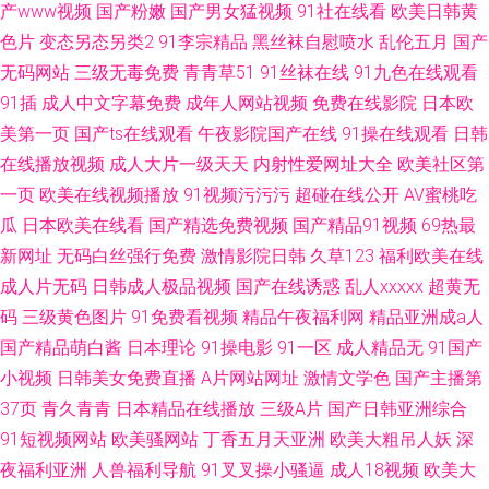
产www视频
国产粉嫩
国产男女猛视频
91社在线看
欧美日韩黄
色片
变态另态另类2
91李宗精品
黑丝袜自慰喷水
乱伦五月
国产
无码网站
三级无毒免费
青青草51
91丝袜在线
91九色在线观看
91插
成人中文字幕免费
成年人网站视频
免费在线影院
日本欧
美第一页
国产ts在线观看
午夜影院国产在线
91操在线观看
日韩
在线播放视频
成人大片一级天天
内射性爱网址大全
欧美社区第
一页
欧美在线视频播放
91视频污污污
超碰在线公开
AV蜜桃吃
瓜
日本欧美在线看
国产精选免费视频
国产精品91视频
69热最
新网址
无码白丝强行免费
激情影院日韩
久草123
福利欧美在线
成人片无码
日韩成人极品视频
国产在线诱惑
乱人xxxxx
超黄无
码
三级黄色图片
91免费看视频
精品午夜福利网
精品亚洲成a人
国产精品萌白酱
日本理论
91操电影
91一区
成人精品无
91国产
小视频
日韩美女免费直播
A片网站网址
激情文学色
国产主播第
37页
青久青青
日本精品在线播放
三级A片
国产日韩亚洲综合
91短视频网站
欧美骚网站
丁香五月天亚洲
欧美大粗吊人妖
深
夜福利亚洲
人兽福利导航
91叉叉操小骚逼
成人18视频
欧美大