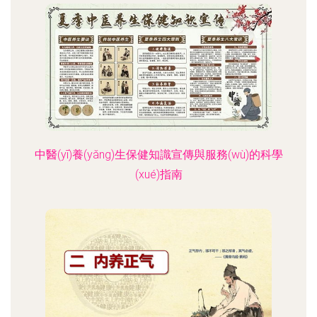
中醫(yī)養(yǎng)生保健知識宣傳與服務(wù)的科學
(xué)指南