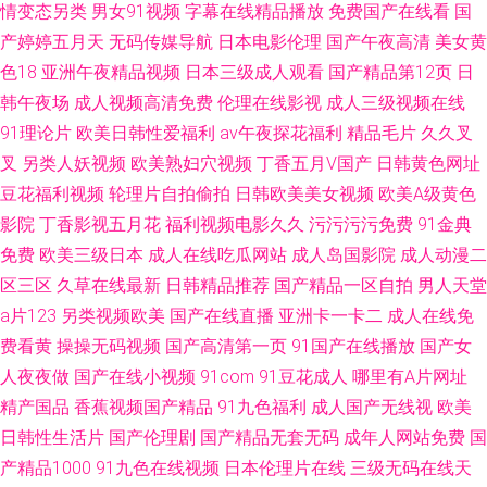
情变态另类
男女91视频
字幕在线精品播放
免费国产在线看
国
产婷婷五月天
无码传媒导航
日本电影伦理
国产午夜高清
美女黄
色18
亚洲午夜精品视频
日本三级成人观看
国产精品第12页
日
韩午夜场
成人视频高清免费
伦理在线影视
成人三级视频在线
91理论片
欧美日韩性爱福利
av午夜探花福利
精品毛片
久久叉
叉
另类人妖视频
欧美熟妇穴视频
丁香五月V国产
日韩黄色网址
豆花福利视频
轮理片自拍偷拍
日韩欧美美女视频
欧美A级黄色
影院
丁香影视五月花
福利视频电影久久
污污污污免费
91金典
免费
欧美三级日本
成人在线吃瓜网站
成人岛国影院
成人动漫二
区三区
久草在线最新
日韩精品推荐
国产精品一区自拍
男人天堂
a片123
另类视频欧美
国产在线直播
亚洲卡一卡二
成人在线免
费看黄
操操无码视频
国产高清第一页
91国产在线播放
国产女
人夜夜做
国产在线小视频
91com
91豆花成人
哪里有A片网址
精产国品
香蕉视频国产精品
91九色福利
成人国产无线视
欧美
日韩性生活片
国产伦理剧
国产精品无套无码
成年人网站免费
国
产精品1000
91九色在线视频
日本伦理片在线
三级无码在线天