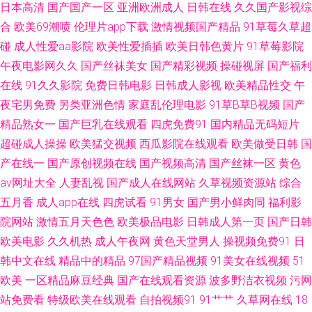
日本高清
国产国产一区
亚洲欧洲成人
日韩在线
久久国产影视综
产 97资源共享总站人人 最新影音先锋av网站 91九色首页绿帽 91免免费版九
合
欧美69潮喷
伦理片app下载
激情视频国产精品
91草莓久草超
碰
成人性爱aa影院
欧美性爱插插
欧美日韩色黄片
91草莓影院
幺 91官网点进立即观看 国产看看91 成人毛片网 草莓视频免费网站 黄污污在
午夜电影网久久
国产丝袜美女
国产精彩视频
操碰视屏
国产福利
在线
91久久影院
免费日韩电影
日韩成人影视
欧美精品性交
午
线观看 欧美日韩国产骚熟 婷婷五月天色婷 午夜宅男女看片视频 91视频cn 91
夜宅男免费
另类亚洲色情
家庭乱伦理电影
91草B草B视频
国产
足交欧美毛片 超碰白白色 潮喷视频一区二区 成人无码波多 国产精品国偷在
精品熟女一
国产巨乳在线观看
四虎免费91
国内精品无码短片
超碰成人操操
欧美猛交视频
西瓜影院在线观看
欧美做受日韩
国
线观看 欧韩avav 日韩一区二区射精 91在线精品视频导航 色精品国产日韩 日
产在线一
国产原创视频在线
国产视频高清
国产丝袜一区
黄色
av网址大全
人妻乱视
国产成人在线网站
久草视频资源站
综合
韩色情伦埋片大全 亚欧一级三 91精品国产丝袜 AV不卡在线播放 91超碰九色
五月香
成人app在线
四虎试看
91男女
国产男小鲜肉同
福利影
院网站
激情五月天色色
欧美极品电影
日韩成人第一页
国产日韩
不卡91福利视频 豆花视频91视频 色色99 亚洲福利导航在线 91a视频在线 91
欧美电影
久久机热
成人午夜网
黄色天堂男人
操视频免费91
日
韩中文在线
精品中的精品
97国产精品视频
91美女在线视频
51
国产福利 91大神网站在线观看 国产C一区 婷婷五月天社区 91超碰青草 91白
欧美
一区精品麻豆经典
国产在线观看资源
波多野洁衣视频
污网
丝国产 91在线白丝 www肏肏 久操久热在线资源 欧美女自慰 免费观看日韩A
站免费看
特级欧美在线观看
自拍视频91
91艹艹
久草网在线
18