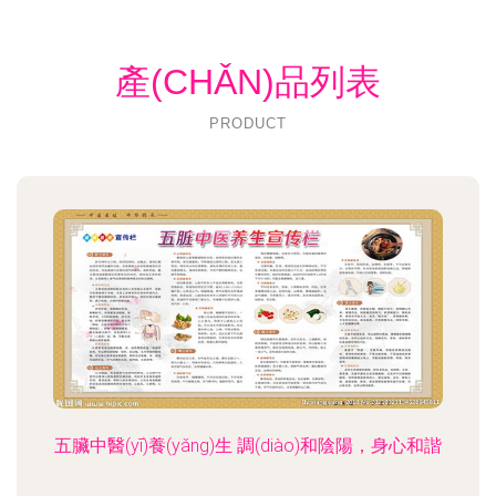
產(CHǍN)品列表
PRODUCT
五臟中醫(yī)養(yǎng)生 調(diào)和陰陽，身心和諧