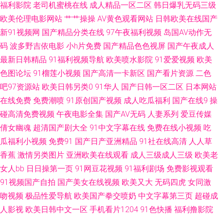
福利影院
老司机蜜桃在线
成人精品一区二区
韩日爆乳无码三级
片无码 91超碰资源总站 最新黑料吃瓜AV 成人影视尤物视频网 国产福利一区
欧美伦理电影网站
艹艹操操
AV黄色观看网站
日韩欧美在线国产
新91视频网
国产精品分类在线
97午夜福利视频
岛国AV动作无
二区在线 男人天堂视频网 狼友视频91视频 韩国a√中文 一本道av福利社 色男
码
波多野吉依电影
小h片免费
国产精品色色视屏
国产午夜成人
最新日韩精品
91福利视频导航
欧美喷水影院
91爱爱视频
欧美
人夜天堂av 91成人18 ts赵恩静在线 男人天堂狠狠 最新手机av电影 91拍黄
色图论坛
91榴莲小视频
国产高清一卡新区
国产看片资源
二色
东方av在线网 欧美乱大交做爰性AV 91视频第一页 日本伊人欧美精品 91色精
吧97资源站
欧美日韩另类0
91华人
国产日韩一区二区
日本网站
在线免费
免费潮喷
91原创国产视频
成人吃瓜福利
国产在线9
操
品网站 超碰91第一页 欧美150p 福利AV导航在线 精品午夜 色香蕉欧美导航
碰高清免费视频
午夜电影全集
国产AV无码
人妻系列
爱豆传媒
倩女幽魂
超清国产剧大全
91中文字幕在线
免费在线小视频
吃
91极品福利姬 www91在线视频 新日韩新片网 阿v无码 激情乱伦五月天黄色
瓜福利小视频
免费91
国产日产亚洲精品
91社在线高清
人人草
香蕉
激情另类图片
亚洲欧美在线观看
成人三级成人三级
欧美老
91国产白浆高潮 国产日韩在 91成人青青草婷婷 五月天综合社区 丰满人妻精
女人bb
日日操第一页
91网豆花视频
91福利剧场
免费影视观看
91视频国产自拍
国产美女在线视频
欧美又大
无码四虎
女同激
品一区二区 一区二卡三卡中日 黄色男女 亚洲男人天堂网205 东方美女视av
吻视频
极品性爱导航
欧美国产拳交喷奶
中文字幕第三页
超碰成
在线 免费男女午男女网址 狼人综干 91美鲍 超碰人人97香蕉 在线中文字幕网
人影视
欧美日韩中文一区
手机看片1204
91色快播
福利撸影院