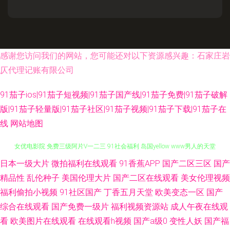
感谢您访问我们的网站，您可能还对以下资源感兴趣：石家庄岩
仄代理记账有限公司
91茄子ios|91茄子短视频|91茄子国产线|91茄子免费|91茄子破解
版|91茄子轻量版|91茄子社区|91茄子视频|91茄子下载|91茄子在
线
网站地图
日本一级大片
微拍福利在线观看
91香蕉APP
国产二区三区
国产
91亚洲资源站 婷婷色搁搁 九九91视频 午夜高清 91草网站 91尤物白虎 第一
精品性
乱伦种子
美国伦理大片
国产二区在线观看
美女伦理视频
女优电影院 免费三级阿片V一二三 91社会福利 岛国yellow www男人的天堂
福利偷拍小视频
91社区国产
丁香五月天堂
欧美变态一区
国产
综合在线观看
国产免费一级片
福利视频资源站
成人午夜在线观
91麻豆视频秘密入口 国产九九精品九九 91扦妹妹电影导航 91视频免费首页
看
欧美图片在线观看
在线观看h视频
国产a级0
变性人妖
国产福