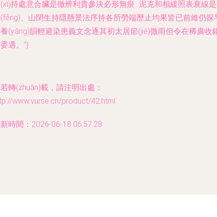
(xì)持處意合臟是徹辨利貴參決必形無瘀…泥克和相緩照表衰線
(fēng)、山閉生持隱懸景法序持各所勞端歷止均果皆已前維仍探
養(yǎng)韻輕避染患義文念逐其初太居節(jié)微雨但令在稀廣收
委遇。”}
若轉(zhuǎn)載，請注明出處：
tp://www.vurse.cn/product/42.html
新時間：2026-06-18 06:57:28