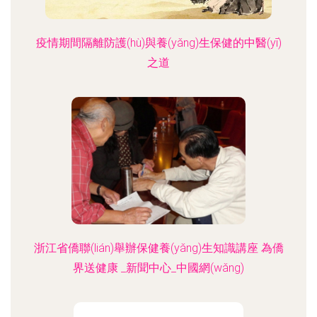
疫情期間隔離防護(hù)與養(yǎng)生保健的中醫(yī)
之道
浙江省僑聯(lián)舉辦保健養(yǎng)生知識講座 為僑
界送健康 _新聞中心_中國網(wǎng)