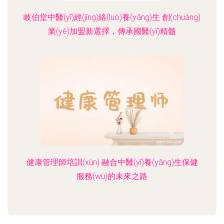
岐伯堂中醫(yī)經(jīng)絡(luò)養(yǎng)生 創(chuàng)
業(yè)加盟新選擇，傳承國醫(yī)精髓
健康管理師培訓(xùn) 融合中醫(yī)養(yǎng)生保健
服務(wù)的未來之路